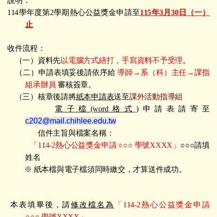
說明：
114學年度第2學期熱心公益獎金申請至
115年3月30日（一）
止
收件流程：
（一）
資料先
以電腦方式繕打，手寫資料不予受理
。
（二）
申請表填妥後請依序給
導師→
系（科）
主任→課指
組承辦員
審核簽章。
（三）核章後請將
紙本申請表
送至
課外活動指導組
電子檔(word格式)
申請表請寄至
c202@mail.chihlee.edu.tw
信件主旨與檔案名稱：
「114-2熱心公益獎金申請 ○
○
○
學號XXXX」
○
○
○請填
姓名
※ 紙本檔與電子檔須同時繳交，才算送件成功。
本表填畢後，請
修改檔名為
「114-2熱心公益獎金申請
○
○
○
學號XXXX」