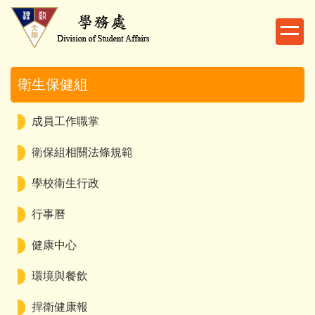
跳
到
主
要
內
衛生保健組
容
區
成員工作職掌
衛保組相關法條規範
學校衛生行政
行事曆
健康中心
環境與餐飲
捍衛健康報