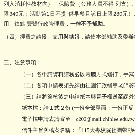
列入消耗性教材內）、保險費（公務人員不得 列支）、
限340元；活動第1日不提 供早餐且該日上限280
用、鐘點 費暨行政管理費，
一律不予補助
。
（四）經費之請撥、支用與結報，請依本部補助及委辦
三
、注意事項：
（一）各申請資料請務必以電腦方式繕打，
（二）各項申請表須先經由社團行政輔導老
（三）請將簽核後之申請紙本與電子檔
紙本檔：請１式２份
(
一份全部單面；一份正反
電子檔申請表請寄至
c202@mail.chihlee.edu.tw
信件主旨與檔案名稱：「
115
大專校院社團帶動