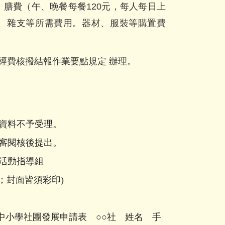
膳費（午、晚餐每餐120元，每人每日上
元）、雜支等所需費用。器材、服裝等購置費
經費核撥結報作業要點規定 辦理。
手寫資料不予受理。
師簽審閱核後提出。
送至課外活動指導組
；封面皆須彩印
)
中小學社團發展申請
表
○○
社 姓名 手