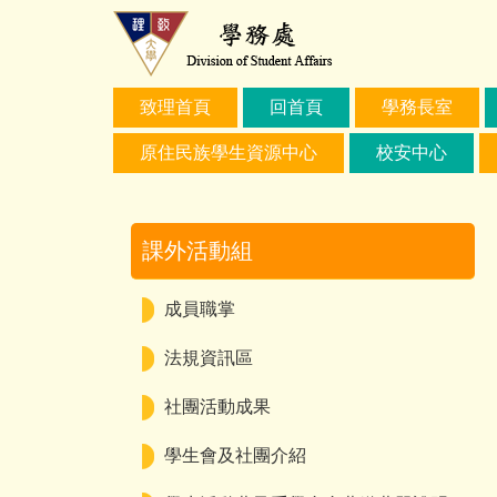
跳
到
主
要
致理首頁
回首頁
學務長室
內
容
原住民族學生資源中心
校安中心
區
課外活動組
成員職掌
法規資訊區
社團活動成果
學生會及社團介紹