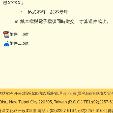
機
XXXX
」
↑
格式不符，恕不受理
※
紙本檔與電子檔須同時繳交，才算送件成功
附件一.pdf
附件二.odt
本站如有任何建議請寫信給
系統管理者
|
個資(隱私)保護服務及宣
Dist., New Taipei City 220305, Taiwan (R.O.C.) TEL:(02)2257-6
文化路一段313號 電話：(02)2257-6167, (02)2257-6168 | 傳真