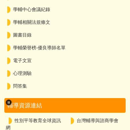
學輔中心會議紀錄
學輔相關法規條文
圖書目錄
學輔榮譽榜-優良導師名單
電子文宣
心理測驗
問答集
輔導資源連結
治
性別平等教育全球資訊
台灣輔導與諮商學會
網