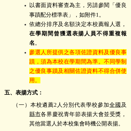
以書面資料審查為主，另請參閱「優良
事蹟配分標準表」，如附件
1
。
依總分排序及名額決定本校薦報人選，
在學期間曾獲選表揚人員不得重複報
名
。
參選人所提供之各項佐證資料及優良事
蹟，須為本校在學期間為準
。
不同學制
之優良事蹟及相關佐證資料不得合併使
用。
五、表揚方式：
（一）本校遴薦
2
人分別代表學校參加
全國
及
縣市
各界慶祝青年節表揚大會並受獎，
其他當選人於本校集會時機公開表揚。