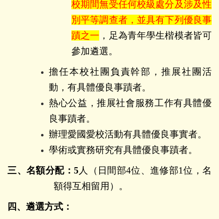
校期間無受任何校級處分及涉及性
別平等調查者，並具有下列優良事
蹟之一
，足為青年學生楷模者皆可
參加遴選。
擔任本校社團負責幹部，推展社團活
動，有具體優良事蹟者。
熱心公益，推展社會服務工作有具體優
良事蹟者。
辦理愛國愛校活動有具體優良事實者。
學術或實務研究有具體優良事蹟者。
三、名額分配：
5
人（日間部
4
位、進修部
1
位，名
額得互相留用）。
四、遴選方式：