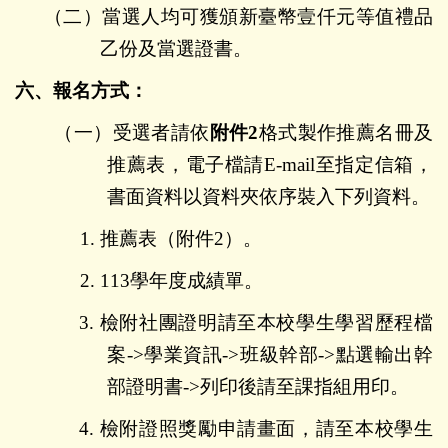
（二）當選人均可獲頒新臺幣壹仟元等值禮品
乙份及當選證書。
六、報名方式：
（一）受選者請依
附件
2
格式製作推薦名冊及
推薦表，電子檔請
E-mail
至指定信箱，
書面資料以資料夾依序裝入下列資料。
1.
推薦表（附件
2
）。
2. 113
學年度
成績單。
3.
檢附社團證明請至本校學生學習歷程檔
案
->
學業資訊
->
班級幹部
->
點選輸出幹
部證明書
->
列印後請至課指組用印。
4.
檢附證照獎勵申請畫面，請至本校學生