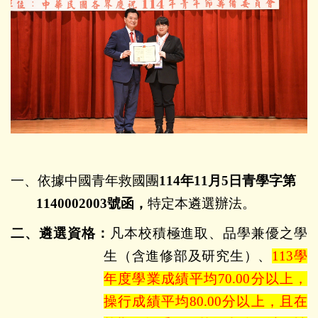
一、
依據中國青年救國團
114
年
11
月
5
日青學字第
1140002003
號函，
特定本遴選辦法。
二、遴選資格：
凡本校積極進取、品學兼優之學
生（含進修部及研究生）、
113
學
年度學業成績平均
70.00
分以上，
操行成績平均
80.00
分以上，且在