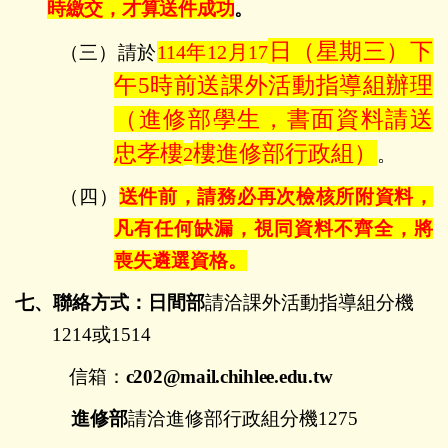
時繳交，才算送件成功
。
日（星期三）下
114
年
12
月
17
（三）
請於
午5時前送課外活動指導組辦理
（進修部學生，書面資料請送
忠孝樓
樓進修部行政組）
2
。
（四）
送件前，請務必再次檢核所附資料，
凡有任何缺漏，視同資料不齊全，將
喪失遴選資格。
七、聯絡方式：日間部
請洽課外活動指導組分機
1214
或
1514
信箱：
c202@mail.chihlee.edu.tw
進修部
請洽進修部行政組分機
1275