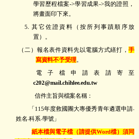
學習歷程檔案
->
學習成果
->
我的證照，
將畫面印下來。
5.
其它佐證資料（按所列事蹟順序放
置）。
（二）
報名表件資料先以電腦方式繕打，
手
寫資料不予受理
。
電子檔申請表請寄至
c202@mail.chihlee.edu.tw
信件主旨與檔案名稱：
「
115
年度救國團大專優秀青年遴選申請
-
姓名
科系
學號」
-
-
紙本檔與電子檔
（請提供
Word
檔）
須同