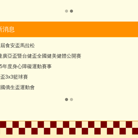
新消息
第二屆食安盃馬拉松
育達廣亞盃暨台健盃全國健美健體公開賽
15年度身心障礙運動賽事
管盃3x3籃球賽
年全國僑生盃運動會