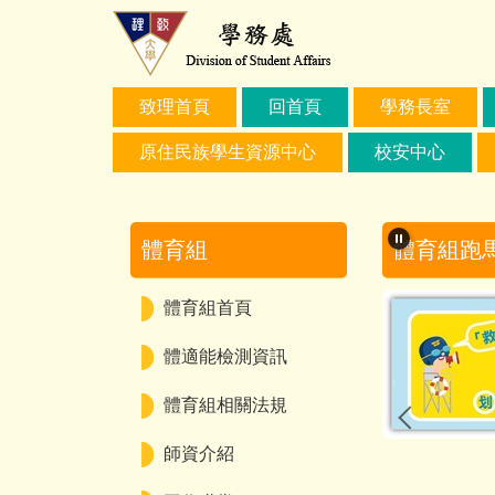
跳
到
主
要
致理首頁
回首頁
學務長室
內
容
原住民族學生資源中心
校安中心
區
體育組
體育組跑
體育組首頁
體適能檢測資訊
體育組相關法規
師資介紹