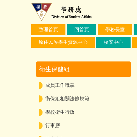
跳
到
主
要
致理首頁
回首頁
學務長室
內
容
原住民族學生資源中心
校安中心
區
衛生保健組
成員工作職掌
衛保組相關法條規範
學校衛生行政
行事曆