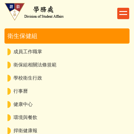
跳
到
主
要
內
衛生保健組
容
區
成員工作職掌
衛保組相關法條規範
學校衛生行政
行事曆
健康中心
環境與餐飲
捍衛健康報