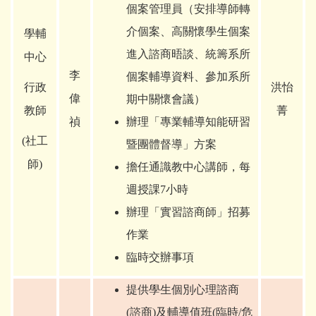
個案管理員（安排導師轉
介個案、高關懷學生個案
學輔
進入諮商晤談、統籌系所
中心
李
個案輔導資料、參加系所
行政
洪怡
偉
期中關懷會議）
教師
菁
禎
辦理「專業輔導知能研習
(
社工
暨團體督導」方案
師)
擔任通識教中心講師，每
週授課7小時
辦理「實習諮商師」招募
作業
臨時交辦事項
提供學生個別心理諮商
(諮商)及輔導值班(臨時/危