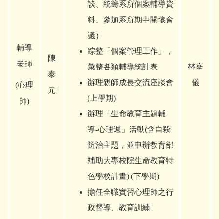
談、統籌系所個案輔導資
料、參加系所期中關懷會
議）
輔導
綜整「個案管理工作」，
陳
老師
林
峯
彙整各類輔導統計表
泰
辦理親師成長交流座談會
儀
(
心理
元
(上學期)
師)
辦理「生命教育主題輔
導-心理週」活動(含自殺
防治主題，並申辦教育部
補助大專校院生命教育特
色學校計畫) (下學期)
擔任全職實習心理師之行
政督導、教育訓練