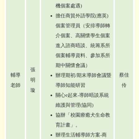
機個案處遇)
擔任商貿外語學院(應英)
個案管理員（安排導師轉
介個案、高關懷學生個案
進入諮商晤談、統籌系所
個案輔導資料、參加系所
期中關懷會議）
張
輔導
蔡佳
辦理期初/期末導師會議暨
明
老師
導師知能研習
伶
璇
關心e起來-導師晤談系統
維護與管理(協同)
協辦「校園療癒犬生命教
育計畫」。
辦理生活輔導師方案-商