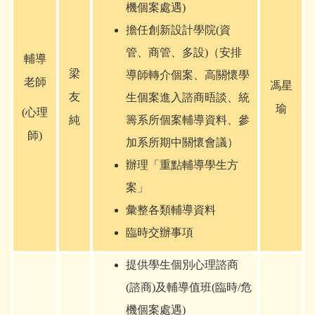
機個案處遇)
擔任創新設計學院(資
管、商管、多設)（安排
輔導
梁
導師轉介個案、高關懷學
老師
馮星
友
生個案進入諮商晤談、統
瑜
(
心理
純
籌系所個案輔導資料、參
師)
加系所期中關懷會議）
辦理「重點輔導學生方
案」
彙整各類輔導資料
臨時交辦事項
提供學生個別心理諮商
(諮商)及輔導值班(臨時/危
機個案處遇)