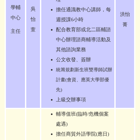
學輔
吳
擔任通識教中心講師，每
洪怡
中心
怡
週授課6小時
菁
萱
配合教育部或北二區輔諮
主任
中心辦理諮商輔導活動及
其他諮詢業務
公文收發、簽辦
統籌規劃新生班雙導師試辦
計畫(會資、應英大學部優
先)
上級交辦事項
輔導值班(臨時/危機個案
處遇)
擔任商貿外語學院(應日)