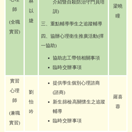
林
介紹暨自殺防治守門員培
梁曉
師
以
訓)
瞳
婕
(
全職
三、重點輔導學生之追蹤輔導
實習)
四、協辦心理衛生推廣活動(擇
一協助)
協助志工帶領相關事項
臨時交辦事項
實習
提供學生個別心理諮商
心理
劉
(諮商)
羅喜
師
怡
新生篩檢
高關懷生之追蹤
蓉
輔導
吟
(
兼職
臨時交辦事項
實習)