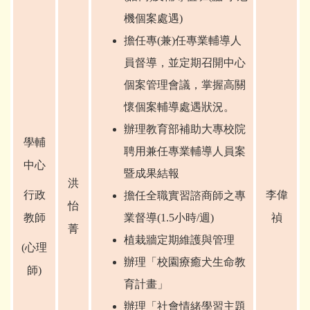
機個案處遇)
擔任專(兼)任專業輔導人
員督導，並定期召開中心
個案管理會議，掌握高關
懷個案輔導處遇狀況。
辦理教育部補助大專校院
學輔
聘用兼任專業輔導人員案
中心
暨成果結報
洪
行政
李偉
擔任全職實習諮商師之專
怡
教師
業督導(1.5小時/週)
禎
菁
植栽牆定期維護與管理
(
心理
辦理「校園療癒犬生命教
師)
育計畫」
辦理「社會情緒學習主題