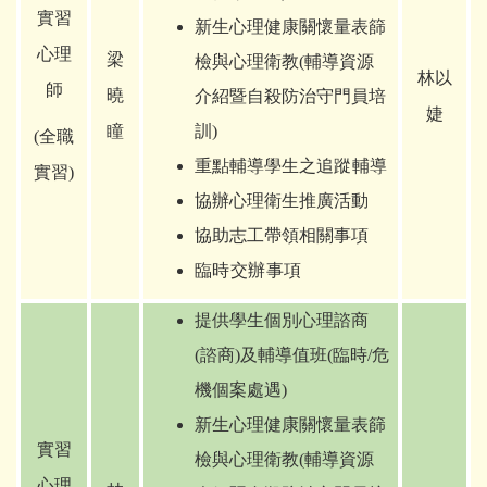
實習
新生心理健康關懷量表篩
心理
梁
檢與心理衛教(輔導資源
林以
師
曉
介紹暨自殺防治守門員培
婕
瞳
訓)
(
全職
重點輔導學生之
追蹤輔導
實習)
協辦心理衛生推廣活動
協助志工帶領相關事項
臨時交辦事項
提供學生個別心理諮商
(諮商)及輔導值班(臨時/危
機個案處遇)
新生心理健康關懷量表篩
實習
檢與心理衛教(輔導資源
心理