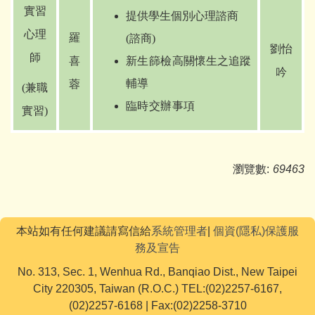
實習
提供學生個別心理諮商
心理
羅
(諮商)
劉怡
師
喜
新生篩檢
高關懷生之追蹤
吟
輔導
蓉
(
兼職
臨時交辦事項
實習)
瀏覽數:
69463
本站如有任何建議請寫信給
系統管理者
|
個資(隱私)保護服
務及宣告
No. 313, Sec. 1, Wenhua Rd., Banqiao Dist., New Taipei
City 220305, Taiwan (R.O.C.) TEL:(02)2257-6167,
(02)2257-6168 | Fax:(02)2258-3710