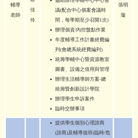
協助辦理學輔中心中心會
輔導
張明
佳
議(配合中心個案會議時
老師
璇
伶
間，每學期至少召開1次)
辦理個資/內控盤點作業
年度輔導工作計畫經費編
列(會總系統經費編列)
統籌學輔中心暨資源教室
圖書、設備之借用與管理
辦理生活輔導師方案-總
統籌暨創新設計學院
辦理學生申訴案件
臨時交辦事項
提供學生個別心理諮商
(諮商)及輔導值班(臨時/危