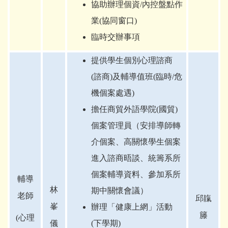
協助辦理個資/內控盤點作
業(協同窗口)
臨時交辦事項
提供學生個別心理諮商
(諮商)及輔導值班(臨時/危
機個案處遇)
擔任商貿外語學院(國貿)
個案管理員（安排導師轉
介個案、高關懷學生個案
進入諮商晤談、統籌系所
個案輔導資料、參加系所
輔導
林
期中關懷會議）
老師
邱
靝
峯
辦理「健康上網」活動
籐
(
心理
儀
(下學期)