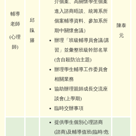
介個案、高關懷學生個案
進入諮商晤談、統籌系所
輔導
邱
個案輔導資料、參加系所
老師
陳泰
靝
期中關懷會議）
元
(
心理
籐
辦理「班級輔導員會議/講
師)
習」並彙整班級幹部名單
(含自殺防治主題)
辦理學生輔導工作委員會
相關業務
協助辦理親師成長交流座
談會(上學期)
臨時交辦事項
提供學生個別心理諮商
(諮商)及輔導值班(臨時/危