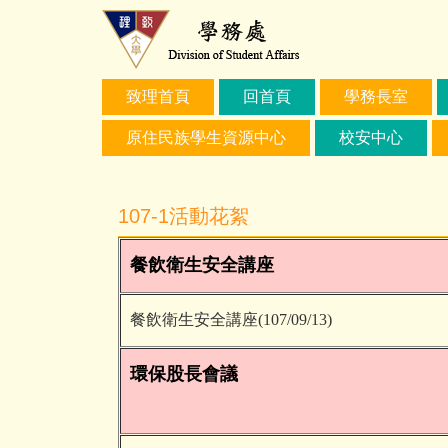
跳
到
主
要
致理首頁
回首頁
學務長室
內
容
原住民族學生資源中心
校安中心
區
107-1活動花絮
餐飲衛生安全講座
餐飲衛生安全講座(107/09/13)
環保股長會議