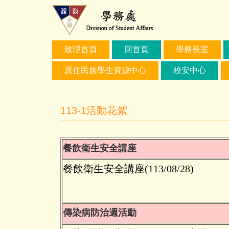
跳
到
主
要
致理首頁
回首頁
學務長室
內
容
原住民族學生資源中心
校安中心
區
113-1活動花絮
餐飲衛生安全講座
餐飲衛生安全講座(113/08/28)
傳染病防治週活動