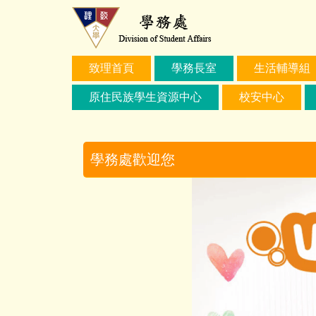
跳
到
主
要
致理首頁
學務長室
生活輔導組
內
容
原住民族學生資源中心
校安中心
區
學務處歡迎您