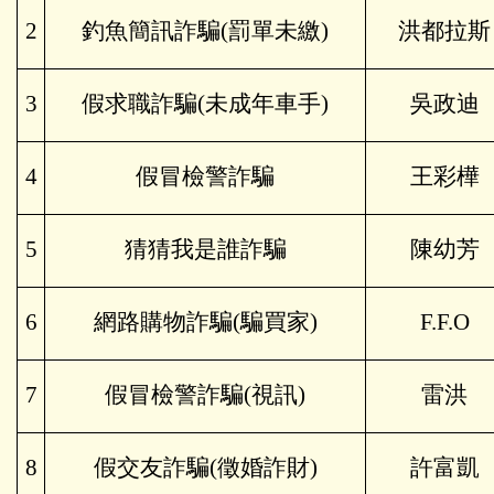
2
釣魚簡訊詐騙(罰單未繳)
洪都拉斯
3
假求職詐騙(未成年車手)
吳政迪
4
假冒檢警詐騙
王彩樺
5
猜猜我是誰詐騙
陳幼芳
6
網路購物詐騙(騙買家)
F.F.O
7
假冒檢警詐騙(視訊)
雷洪
8
假交友詐騙(徵婚詐財)
許富凱