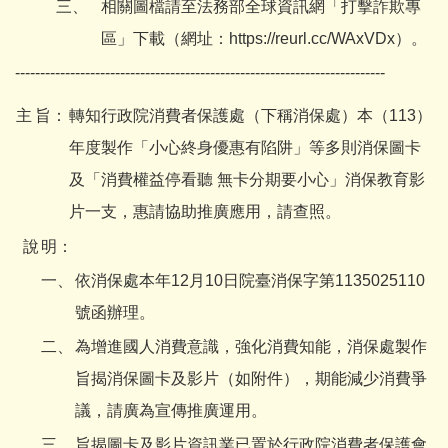
三、
相關圖檔請至法務部全球資訊網「打擊詐欺專
區」下載（網址：
https://reurl.cc/WAxVDx
）。
--------------------------------------------------------------------------
主
旨：
轉知行政院消費者保護處（下稱消保處）本（113）
年度製作「小心終身優惠有陷阱」等多則消保圖卡
及「消費權益停看聽 無卡分期要小心」消保教育影
片一支，惠請協助推廣應用，請查照。
說
明：
一、
依消保處本年12月10日院臺消保字第1135025110
號函辦理。
二、
為增進國人消費意識，強化消費知能，消保處製作
旨揭消保圖卡及影片（如附件），期能減少消費爭
議，請廣為宣傳推廣運用。
三、
旨揭圖卡及影片資訊業已置於行政院消費者保護會