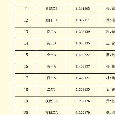
11
會資二
B
11311205
張○恩
12
應日二
A
11322111
黃○瑄
13
商二
A
11333139
謝○綺
14
商二
B
11333235
王○智
15
企一
B
11402222
蔡○芸
16
英一
A
11408137
張○夆
17
日一
A
11422127
林○昀
18
二英
1
51308135
石○婕
19
夜設三
A
61232126
黄○笠
20
夜日二A
61322179
蘇○瑄