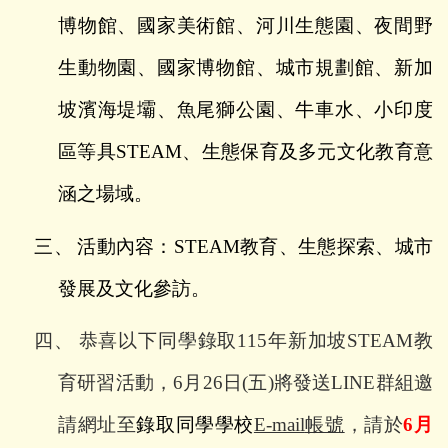
博物館、國家美術館、河川生態園、夜間野
生動物園、國家博物館、城市規劃館、新加
坡濱海堤壩、魚尾獅公園、牛車水、小印度
區等具
STEAM
、生態保育及多元文化教育意
涵之場域。
三、
活動內容：
STEAM
教育、生態探索、城市
發展及文化參訪。
四、
恭喜以下同學錄取
115
年新加坡
STEAM
教
育研習活動，
6
月
26
日
(
五
)
將發送
LINE
群組邀
請網址至
錄取同學學校
E-mail
帳號
，請於
6
月