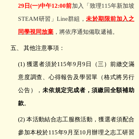
29
日
(
一
)
中午
12:00
前
加入「致理
115
年新加坡
STEAM
研習」
Line
群組，
未於期限前加入之
同學視同放棄
，將依序通知備取遞補。
五、
其他注意事項：
(1)
獲選者須於
115
年
9
月
9
日（三）前繳交滿
意度調查、心得報告及學習單（格式將另行
公告），
未依規定完成者，須繳回全額補助
款
。
(2)
本活動結合志工服務活動，獲選者須配合
參加本校於
115
年
9
月至
10
月辦理之志工研習