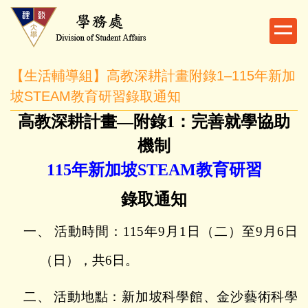
跳
到
主
要
【生活輔導組】高教深耕計畫附錄1–115年新加
內
容
坡STEAM教育研習錄取通知
區
高教深耕計畫
—
附錄
1
：完善就學協助
機制
115
年新加坡
STEAM
教育研習
錄取通知
一、
活動時間：
115
年
9
月
1
日（二）至
9
月
6
日
（日），共
6
日。
二、
活動地點：新加坡科學館、金沙藝術科學