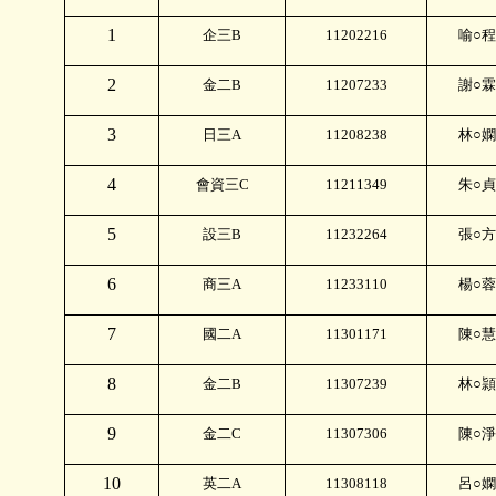
1
企三
B
11202216
喻○程
2
金二
B
11207233
謝○霖
3
日三
A
11208238
林○嫻
4
會資三
C
11211349
朱○貞
5
設三
B
11232264
張○方
6
商三
A
11233110
楊○蓉
7
國二
A
11301171
陳○慧
8
金二
B
11307239
林○頴
9
金二
C
11307306
陳○淨
10
英二
A
11308118
呂○嫻