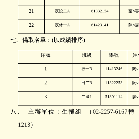
21
夜設二
A
61332154
葉○容
22
夜休一
A
61423141
陳○霖
七、備取名單：
(
以成績排序
)
序號
班級
學號
姓
1
行一
B
11413246
闕
2
日二
B
11322253
阮
3
二國
1
51301114
廖
八、
主辦單位：生輔組
（
02-2257-6167
轉
1213
）