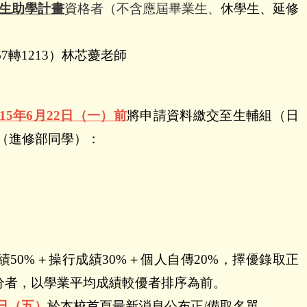
生助學計畫
資格者（不含應屆畢業生、
休學生、延修
67
轉
1213
）林芯薆老師
15
年
6
月
22
日（一）前
將申請資料繳交至生輔組（日
（進修部同學）：
績
50%
＋操行成績
30%
＋個人自傳
20%
，擇優錄取正
分者，以學業平均成績較優者排序為前。
日（五）
於本校首頁最新消息公布正
/
備取名單。