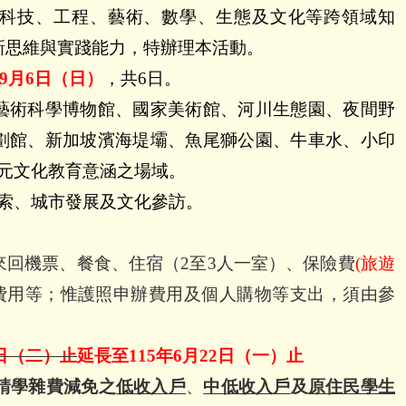
科技、工程、藝術、數學、生態及文化等跨領域知
新思維與實踐能力，特辦理本活動。
9
月
6
日（日）
，共
6
日。
藝術科學博物館、國家美術館、河川生態園、夜間野
劃館、新加坡濱海堤壩、魚尾獅公園、牛車水、小印
元文化教育意涵之場域。
索、城市發展及文化參訪。
來回機票、餐食、住宿（
2
至
3
人一室）、保險費
(
旅遊
費用等；惟護照申辦費用及個人購物等支出，須由參
日（二）止
延長至
115
年
6
月
22
日（一）止
請學雜費減免之
低收入戶
、
中低收入戶
及
原住民學生