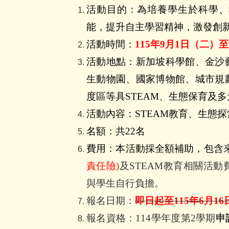
活動目的：為培養學生於科學、
能，提升自主學習精神，激發創
活動時間：
115
年
9
月
1
日（二）至
活動地點：新加坡科學館、金沙
生動物園、國家博物館、城市規
度區等具
STEAM
、生態保育及多
活動內容：
STEAM
教育、生態探
名額：共
22
名
費用：本活動採全額補助，包含
責任險
)
及
STEAM
教育相關活動
與學生自行負擔。
報名日期：
即日起至
115
年
6
月
16
報名資格：
114
學年度第
2
學期
申