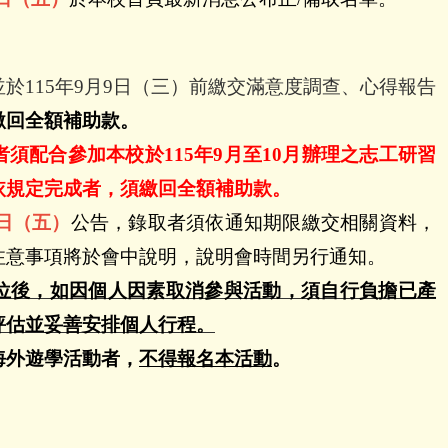
並於
115
年
9
月
9
日（三）前繳交滿意度調查、心得報告
繳回全額補助款。
者須配合參加本校於
115
年
9
月至
10
月辦理之志工研習
依規定完成者，須繳回全額補助款。
日（五）
公告，錄取者須依通知期限繳交相關資料，
注意事項將於會中說明，說明會時間另行通知。
位後，如因個人因素取消參與活動，須自行負擔已產
評估並妥善安排個人行程。
海外遊學活動者，
不得報名本活動
。