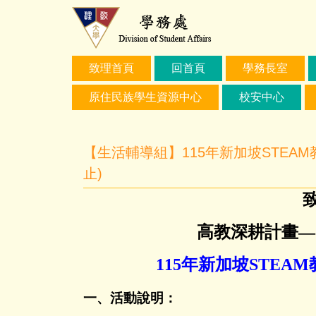
跳
到
主
要
致理首頁
回首頁
學務長室
內
容
原住民族學生資源中心
校安中心
區
【⽣活輔導組】115年新加坡STEAM
止)
高教深耕計畫
—
115
年新加坡
STEAM
一、活動說明：