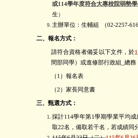
或114學年度
符合
大專校院弱勢學
生
）
主辦單位：生輔組
（
02-2257-61
二、報名方式：
請符合資格者備妥以下文件，於
1
間部同學）或進修部行政組
_
總務
（
1
）報名表
（
2
）家長同意書
三、甄選方式：
採計
114
學年第
1
學期學業平均成
取
22
名，備取若干名，若成績同
115
年
6
月
23
日（二）
115
年
6
月
26