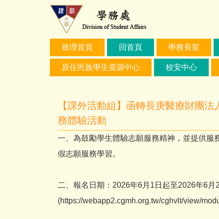
跳
到
主
要
致理首頁
回首頁
學務長室
內
容
原住民族學生資源中心
校安中心
區
【課外活動組】函轉長庚醫療財團法人
務體驗活動
一、為鼓勵學生體驗志願服務精神，並提供服
假志願服務學習。
二、報名日期：2026年6月1日起至2026年6
(https://webapp2.cgmh.org.tw/cghvlt/vie