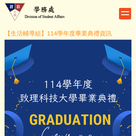
跳
到
主
要
【生活輔導組】114學年度畢業典禮資訊
內
容
區