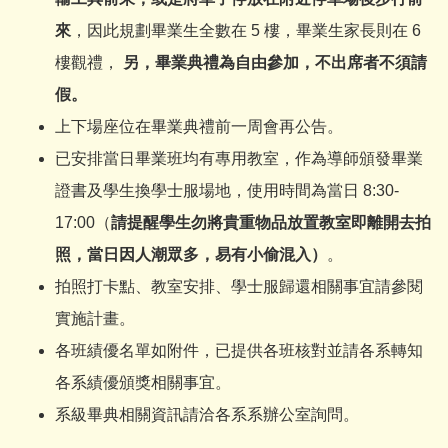
來
，因此規劃畢業生全數在 5 樓，畢業生家長則在 6
樓觀禮，
另，畢業典禮為自由參加，不出席者不須請
假。
上下場座位在畢業典禮前一周會再公告。
已安排當日畢業班均有專用教室，作為導師頒發畢業
證書及學生換學士服場地，使用時間為當日 8:30-
17:00（
請提醒學生勿將貴重物品放置教室即離開去拍
照，當日因人潮眾多，易有小偷混入）
。
拍照打卡點、教室安排、學士服歸還相關事宜請參閱
實施計畫。
各班績優名單如附件，已提供各班核對並請各系轉知
各系績優頒獎相關事宜。
系級畢典相關資訊請洽各系系辦公室詢問。