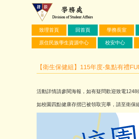
跳
到
主
要
致理首頁
回首頁
學務長室
內
容
原住民族學生資源中心
校安中心
區
【衛生保健組】115年度-集點有禮F
活動詳情請參閱海報，如有疑問歡迎致電124
如校園四點健康存摺已被領取完畢，請至衛保組