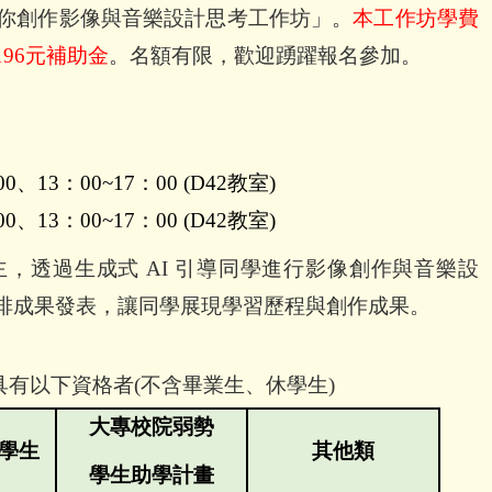
你創作影像與音樂設計思考工作坊」。
本工作坊學費
196
元補助金
。名額有限，歡迎踴躍報名參加。
00
、
13
：
00~17
：
00 (D42
教室
)
00
、
13
：
00~17
：
00 (D42
教室
)
主，透過生成式
AI
引導同學進行影像創作與音樂設
排成果發表，讓同學展現學習歷程與創作成果。
具有以下資格者
(
不含畢業生、休學生
)
大專校院弱勢
學生
其他類
學生助學計畫