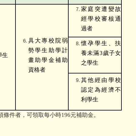
家庭突遭變故
經
學校審核通
過者
具大專校院弱
懷孕學生、扶
勢學生助學計
養未滿
3
歲子女
學生
畫助學金補助
之學生
資格者
其他經由學校
認定為經濟不
利學生
項條件者，可領取每小時
196
元補助金。