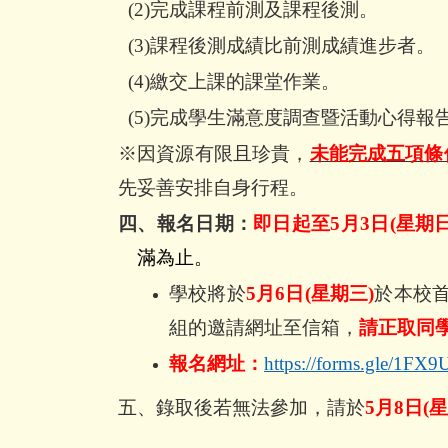
(2)
完成課程前測及課程後測。
(3)
課程後測成績比前測成績進步者。
(4)
繳交上課的課堂作業。
(5)
完成學生滿意度調查暨活動心得報
※因資源有限且珍貴，
未能完成五項條
先妥善安排自身行程。
四、報名日期：
即日起至
5
月
3
日
(
星期
日
滿為止。
學校將於
5
月
6
日
(
星期
三)
於本校
組的邀請網址至信箱，
請正取同
報名網址：
https://forms.gle/1F
五、錄取後若無法參加，請於
5
月
8
日(