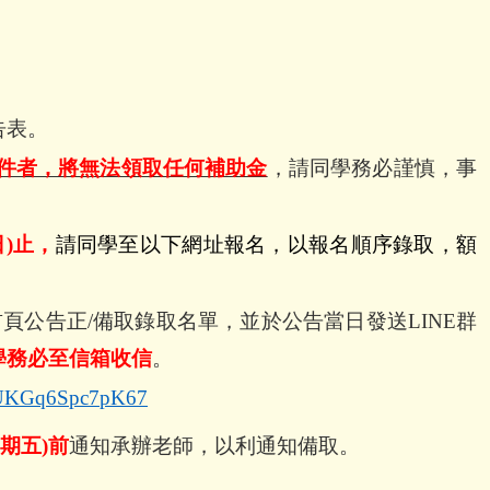
告表。
件者，將無法領取任何補助金
，請同學務必謹慎，事
)
止，
請同學至以下網址報名，以報名順序錄取，額
首頁公告正
/
備取錄取名單，並於公告當日發送
LINE
群
學務必至信箱收信
。
X9UKGq6Spc7pK67
星期
五)前
通知承辦老師，以利通知備取。