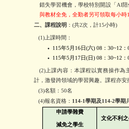
錯失學習機會，學校特別開設「
AI
陪
與教材全免，全勤者另可領取每小時
二、課程說明
：
(
共
2
次，計
15
小時
)
(1)
上課時間：
115
年
5
月
16
日
(
六
) 08
：
30~12
：
115
年
5
月
17
日
(
日
) 08
：
30~12
：
(2)
上課內容：本課程以實務操作為
計，激發跨領域的學習興趣。課程亦安
(3)
名額：
50
名
(4)
報名資格：
114-1
學期及
114-2
學期
申請學雜費
文化不利之
減免之學生