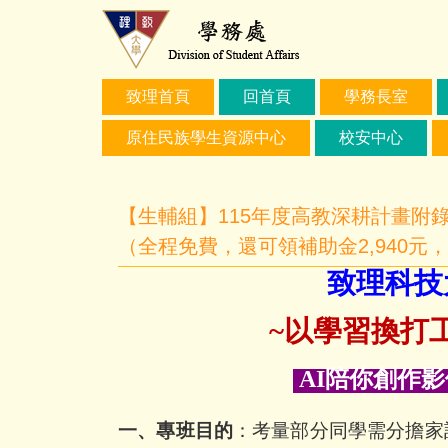
跳
到
主
要
致理首頁
回首頁
學務長室
內
容
原住民族學生資源中心
校安中心
區
【生輔組】115年度高教深耕計畫附錄
（全程免費，還可領補助金2,940元
致理科技
~
以學習換打
AI
陪你創作影
一、專班目的
：考量部分同學需分擔家