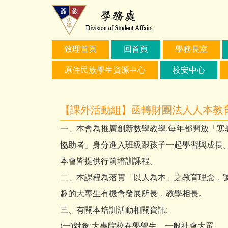
跳
到
主
要
致理首頁
回首頁
學務長室
內
容
原住民族學生資源中心
校安中心
區
【課外活動組】函轉財團法人人本教育
一、本會為推廣創新數學教學,每年都開放「寒
協助者」身分進入班級跟孩子一起學習與成長。
本會皆提供行前培訓課程。
二、本課程為落實「以人為本」之教育理念，
趣的大專生有機會發展所長，教學相長。
三、有關本培訓活動相關資訊:
(一)對象:大專院校在學學生、一般社會大眾。