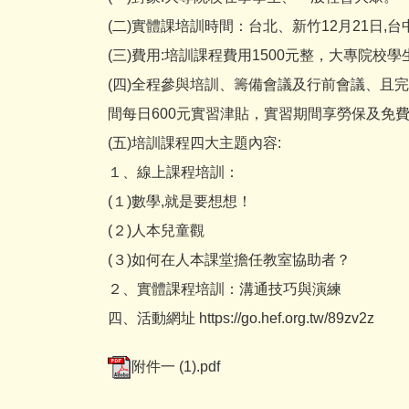
(二)實體課培訓時間：台北、新竹12月21日,台中
(三)費用:培訓課程費用1500元整，大專院校學
(四)全程參與培訓、籌備會議及行前會議、且
間每日600元實習津貼，實習期間享勞保及免
(五)培訓課程四大主題內容:
１、線上課程培訓：
(１)數學,就是要想想！
(２)人本兒童觀
(３)如何在人本課堂擔任教室協助者？
２、實體課程培訓：溝通技巧與演練
四、活動網址 https://go.hef.org.tw/89zv2z
附件一 (1).pdf