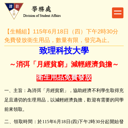
跳
到
主
要
【生輔組】115年6月18日（四）下午2時30分
內
容
免費發放衛生用品，數量有限，發完為止。
區
致理科技大學
～消弭「月經貧窮」減輕經濟負擔～
衛生用品免費發放
一、主旨：為消弭「月經貧窮」，協助經濟不利學生取得充
足且適切的生理用品，以減輕經濟負擔，歡迎有需要的同學
前來領取。
二、領取時間：於
115
年
6
月
18
日
(
四
)
下午
2
時
30
分起開始發