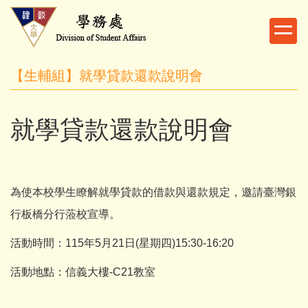
跳
到
主
要
【生輔組】就學貸款還款說明會
內
容
區
就學貸款還款說明會
為使本校學生瞭解就學貸款的借款與還款規定，邀請臺灣銀
行板橋分行蒞校宣導。
活動時間：115年5月21日(星期四)15:30-16:20
活動地點：信義大樓-C21教室