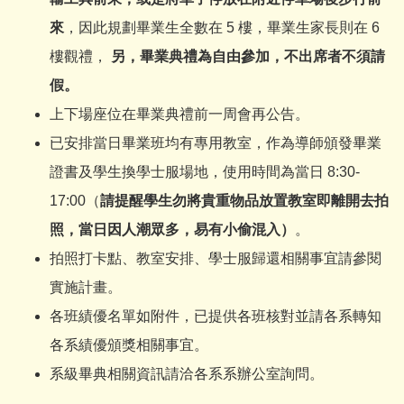
來
，因此規劃畢業生全數在 5 樓，畢業生家長則在 6
樓觀禮，
另，畢業典禮為自由參加，不出席者不須請
假。
上下場座位在畢業典禮前一周會再公告。
已安排當日畢業班均有專用教室，作為導師頒發畢業
證書及學生換學士服場地，使用時間為當日 8:30-
17:00（
請提醒學生勿將貴重物品放置教室即離開去拍
照，當日因人潮眾多，易有小偷混入）
。
拍照打卡點、教室安排、學士服歸還相關事宜請參閱
實施計畫。
各班績優名單如附件，已提供各班核對並請各系轉知
各系績優頒獎相關事宜。
系級畢典相關資訊請洽各系系辦公室詢問。