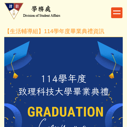
跳
到
主
要
【生活輔導組】114學年度畢業典禮資訊
內
容
區